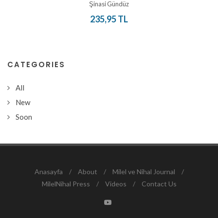
Şinasi Gündüz
235,95 TL
CATEGORIES
All
New
Soon
Anasayfa
/
About
/
Milel ve Nihal Journal
/
MilelNihal Press
/
Videos
/
Contact Us