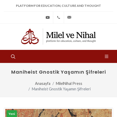
PLATFORM FOR EDUCATION, CULTURE AND THOUGHT
Youtube
+90
bilgi@milelvenihal.org
(212)
533
97
31
Maniheist Gnostik Yaşamın Şifreleri
Anasayfa
MilelNihal Press
Maniheist Gnostik Yaşamın Şifreleri
Yeni