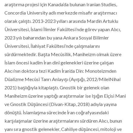
araştırma projesi için Kanada’da bulunan Iranian Studies,
Concordia University adlı merkezde misafir araştırmacı
olarak çalıştı. 2013-2023 yılları arasında Mardin Artuklu
Üniversitesi, İslami İlimler Fakültesi’nde görev yapan Alıcı,
2023 yılı baharından bu yana Ankara Sosyal Bilimler
Üniversitesi, İlahiyat Fakültesi’nde çalışmalarını
sürdürmektedir. Başta Mecûsîlik, Maniheizm olmak üzere
İslam öncesi kadîm İran dinî gelenekleri üzerine çalışan
Alıcı’nın doktora tezi Kadîm İran’da Din: Monoteizmden
Düalizme Mecûsî Tanrı Anlayışı (Ayışığı, 2012/MilelNihal
2021) başlığıyla kitaplaştı. Gnostik bir gelenek olan
Maniheizm üzerine yaptığı araştırmalar ise Işığın Elçisi Mani
ve Gnostik Düşüncesi (Divan-Kitap, 2018) adıyla yayına
dönüştü. İslamlaşma sürecinde İran coğrafyasındaki
karşılaşmalar üzerine araştırmalarını sürdüren Alıcı, bunun
yanı sıra gnostik gelenekler, Cahiliye düşüncesi, mitoloji ve