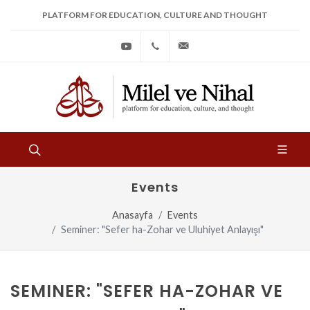
PLATFORM FOR EDUCATION, CULTURE AND THOUGHT
Youtube
+90
bilgi@milelvenihal.org
(212)
533
97
31
Events
Anasayfa
Events
Seminer: "Sefer ha-Zohar ve Uluhiyet Anlayışı"
SEMINER: "SEFER HA-ZOHAR VE