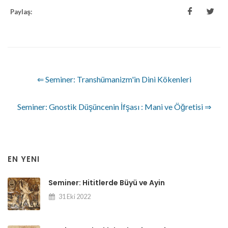
Paylaş:
⇐ Seminer: Transhümanizm'in Dini Kökenleri
Seminer: Gnostik Düşüncenin İfşası : Mani ve Öğretisi ⇒
EN YENI
Seminer: Hititlerde Büyü ve Ayin
31 Eki 2022