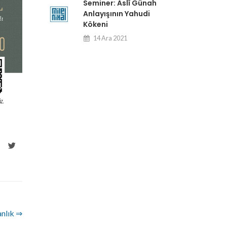
Seminer: Aslî Günah
Anlayışının Yahudi
Kökeni
14 Ara 2021
anlık ⇒