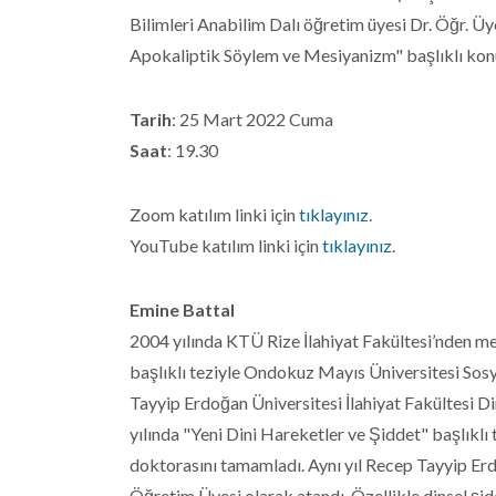
Bilimleri Anabilim Dalı öğretim üyesi Dr. Öğr. Ü
Apokaliptik Söylem ve Mesiyanizm" başlıklı kon
Tarih
: 25 Mart 2022 Cuma
Saat
: 19.30
Zoom katılım linki için
tıklayınız
.
YouTube katılım linki için
tıklayınız
.
Emine Battal
2004 yılında KTÜ Rize İlahiyat Fakültesi’nden me
başlıklı teziyle Ondokuz Mayıs Üniversitesi Sosy
Tayyip Erdoğan Üniversitesi İlahiyat Fakültesi Di
yılında "Yeni Dini Hareketler ve Şiddet" başlıklı
doktorasını tamamladı. Aynı yıl Recep Tayyip Erdo
Öğretim Üyesi olarak atandı. Özellikle dinsel şi