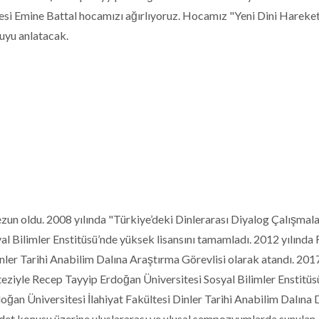
yesi Emine Battal hocamızı ağırlıyoruz. Hocamız "Yeni Dini Hareke
uyu anlatacak.
zun oldu. 2008 yılında "Türkiye’deki Dinlerarası Diyalog Çalışmala
al Bilimler Enstitüsü’nde yüksek lisansını tamamladı. 2012 yılında
nler Tarihi Anabilim Dalına Araştırma Görevlisi olarak atandı. 201
 teziyle Recep Tayyip Erdoğan Üniversitesi Sosyal Bilimler Enstitüs
ğan Üniversitesi İlahiyat Fakültesi Dinler Tarihi Anabilim Dalına D
ddet konusu üzerine uluslararası ve ulusal sempozyumlarda sunulan