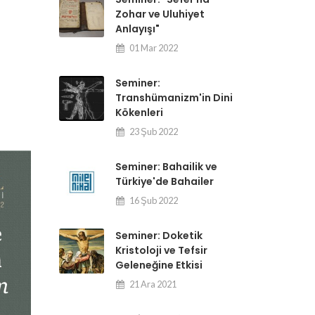
Zohar ve Uluhiyet
Anlayışı"
01 Mar 2022
Seminer:
Transhümanizm'in Dini
Kökenleri
23 Şub 2022
Seminer: Bahailik ve
Türkiye'de Bahailer
16 Şub 2022
Seminer: Doketik
Kristoloji ve Tefsir
Geleneğine Etkisi
21 Ara 2021