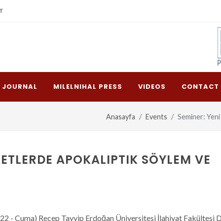
T
L JOURNAL
MILELNIHAL PRESS
VIDEOS
CONTACT
Anasayfa
Events
Seminer: Yeni
KETLERDE APOKALIPTIK SÖYLEM VE
22 - Cuma) Recep Tayyip Erdoğan Üniversitesi İlahiyat Fakültesi 