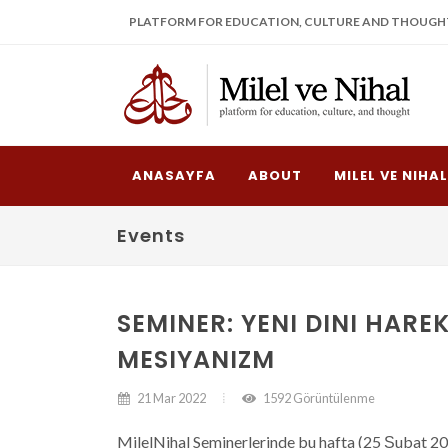
PLATFORM FOR EDUCATION, CULTURE AND THOUGH
ANASAYFA
ABOUT
MILEL VE NIHA
Events
SEMINER: YENI DINI HARE
MESIYANIZM
21 Mar 2022
1592 Görüntülenme
MilelNihal Seminerlerinde bu hafta (25 Şubat 20