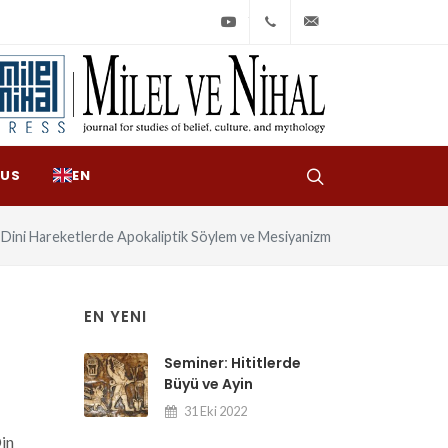
Youtube
+90
bilgi@milelvenihal
(212)
533
97
 US
EN
31
 Dini Hareketlerde Apokaliptik Söylem ve Mesiyanizm
EN YENI
Seminer: Hititlerde
Büyü ve Ayin
31 Eki 2022
Din