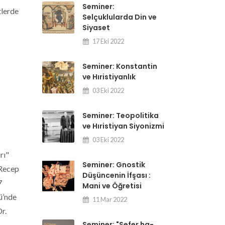
Seminer:
tlerde
Selçuklularda Din ve
Siyaset
17 Eki 2022
Seminer: Konstantin
ve Hıristiyanlık
03 Eki 2022
Seminer: Teopolitika
ve Hıristiyan Siyonizmi
03 Eki 2022
rı"
Seminer: Gnostik
 Recep
Düşüncenin İfşası :
7
Mani ve Öğretisi
ü’nde
11 Mar 2022
r.
Seminer: "Sefer ha-