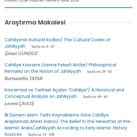
Dönem: Ocak-Haziran/ January-June, 2016
Araştırma Makalesi
Cahiliyenin Kültürel Kodları/ The Cultural Codes of
Jahiliyyah
Sayfa no: 8 - 27
Şinasi GÜNDÜZ
Cahiliye Kavramı Üzerine Felsefi Notlar/ Philosophical
Remarks on the Notion of Jahiliyyah
Sayfa no: 29 - 42
Burhanettin TATAR
Kavramsal ve Tarihsel Açıdan “Cahiliye”/ A Historical and
Conceptual Analysis on Jahiliyyah
Sayfa no: 44 - 69
Levent ÇAVUŞ
İlk Dönem İslam Tarihi Kaynaklarına Göre Cahiliye
Araplarında Ahiret İnancı/ The Belief in the Hereafter at Pre-
Islamic Arabs/Jahiliyyah According to Early Islamic History
Sources
Sayfa no: 71 - 109