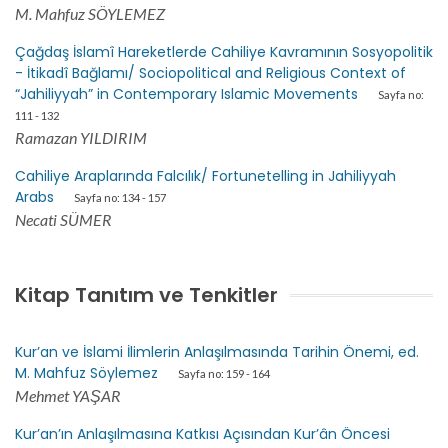
M. Mahfuz SÖYLEMEZ
Çağdaş İslamî Hareketlerde Cahiliye Kavramının Sosyopolitik
- İtikadî Bağlamı/ Sociopolitical and Religious Context of
“Jahiliyyah” in Contemporary Islamic Movements
Sayfa no:
111 - 132
Ramazan YILDIRIM
Cahiliye Araplarında Falcılık/ Fortunetelling in Jahiliyyah
Arabs
Sayfa no: 134 - 157
Necati SÜMER
Kitap Tanıtım ve Tenkitler
Kur’an ve İslami İlimlerin Anlaşılmasında Tarihin Önemi, ed.
M. Mahfuz Söylemez
Sayfa no: 159 - 164
Mehmet YAŞAR
Kur’an’ın Anlaşılmasına Katkısı Açısından Kur’ân Öncesi