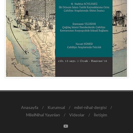
Anasayfa
/
Kurumsal
/
milel-nihal-dergisi
/
MilelNihal Yayınları
/
Videolar
/
İletişim