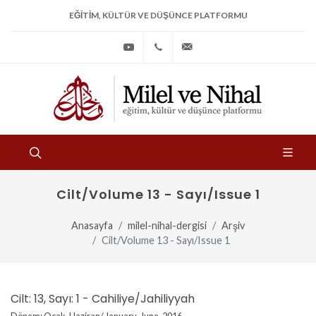
EĞITIM, KÜLTÜR VE DÜŞÜNCE PLATFORMU
Youtube
+90
bilgi@milelvenihal.org
(212)
533
97
31
Cilt/Volume 13 - Sayı/Issue 1
Anasayfa
milel-nihal-dergisi
Arşiv
Cilt/Volume 13 - Sayı/Issue 1
Cilt: 13, Sayı: 1 - Cahiliye/Jahiliyyah