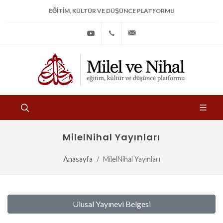
EĞITIM, KÜLTÜR VE DÜŞÜNCE PLATFORMU
Youtube
+90
bilgi@milelvenihal.org
(212)
533
97
31
MilelNihal Yayınları
Anasayfa
MilelNihal Yayınları
Ulusal Yayınevi Belgesi