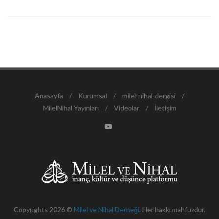
Anasayfa
/
Kurumsal
/
milel-nihal-dergisi
/
MilelNihal Yayınları
/
Videolar
/
İletişim
Copyrights 2026 ©
Milel ve Nihal Derneği
. Her hakkı mahfuzdur.