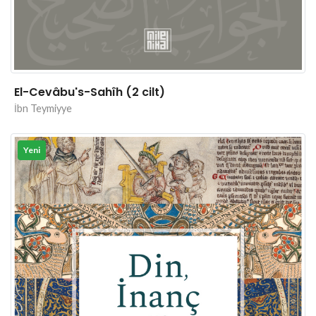
El-Cevâbu's-Sahîh (2 cilt)
İbn Teymiyye
Yeni