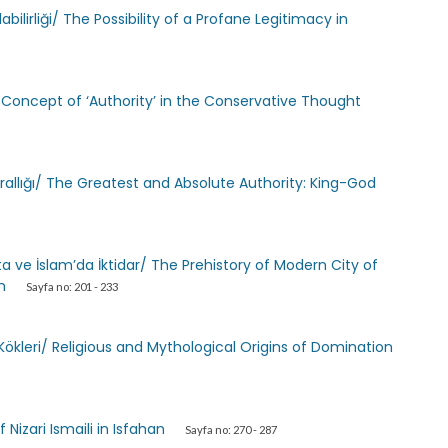
lirliği/ The Possibility of a Profane Legitimacy in
 Concept of ‘Authority’ in the Conservative Thought
Krallığı/ The Greatest and Absolute Authority: King-God
ta ve İslam’da İktidar/ The Prehistory of Modern City of
m
Sayfa no: 201 - 233
Kökleri/ Religious and Mythological Origins of Domination
f Nizari Ismaili in Isfahan
Sayfa no: 270 - 287