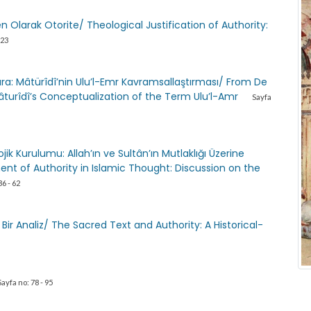
en Olarak Otorite/ Theological Justification of Authority:
 23
ara: Mâtürîdî’nin Ulu’l-Emr Kavramsallaştırması/ From De
Mâturîdî’s Conceptualization of the Term Ulu’l-Amr
Sayfa
ik Kurulumu: Allah’ın ve Sultân’ın Mutlaklığı Üzerine
ent of Authority in Islamic Thought: Discussion on the
36 - 62
Bir Analiz/ The Sacred Text and Authority: A Historical-
Sayfa no: 78 - 95