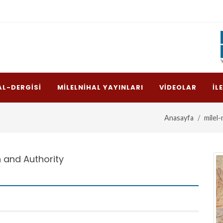
AL-DERGISI
MILELNIHAL YAYINLARI
VIDEOLAR
İL
Anasayfa
milel-
on and Authority