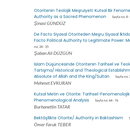
Otoritenin Teolojik Meşruiyeti: Kutsal Bir Fenom
Authority as a Sacred Phenomenon
Sayfa no: 8 -
Şinasi GÜNDÜZ
De Facto Siyasal Otoriteden Meşru Siyasal İktid
Facto Political Authority to Legitimate Power: 
no: 24 - 35
Şaban Ali DÜZGÜN
İslam Düşüncesinde Otoritenin Tarihsel ve Teoloj
Tartışma/ Historical and Theological Establishm
Absolute of Allah and the King/Sultan
Sayfa no: 
Mehmet EVKURAN
Kutsal Metin ve Otorite: Tarihsel-Fenomenolojik 
Phenomenological Analysis
Sayfa no: 64 - 76
Burhanettin TATAR
Bektâşîlikte Otorite/ Authority in Baktashism
Ömer Faruk TEBER