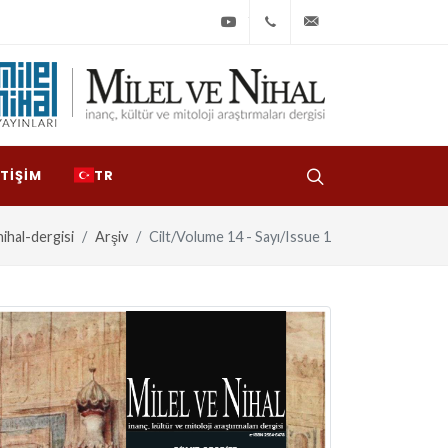
Youtube
+90
bilgi@milelvenihal
(212)
533
97
ETIŞIM
TR
31
nihal-dergisi
Arşiv
Cilt/Volume 14 - Sayı/Issue 1