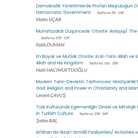
Demokratik Yönetimlerde Profan Meşruluğun Olabi
Democratic Government
Sayfa no: 96 - 134
Metin UÇAR
Muhafazakâr Düşüncede ‘Otorite’ Anlayışı/ The
Sayfa no: 135 - 159
Fatih DUMAN
En Büyük ve Mutlak Otorite: Kral-Tanrı Allah ve 
Allah and His Kingdom
Sayfa no: 161 - 200
Halil HACIMÜFTÜOĞLU
Modern Tanrı-Devletin Tarihöncesi: Hıristiyanlık’
God: Religion and Power in Christianity and Isla
Levent ÇAVUŞ
Türk Kültüründe Egemenliğin Dinsel ve Mitolojik 
in Turkish Culture
Sayfa no: 234 - 269
Şahin BAL
İsfâhan’da Nizarî-İsmâilî Faaliyetleri/ Activities o