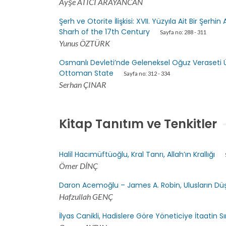
Ayşe ATICI ARAYANCAN
Şerh ve Otorite İlişkisi: XVII. Yüzyıla Ait Bir Şerh
Sharh of the 17th Century
Sayfa no: 288 - 311
Yunus ÖZTÜRK
Osmanlı Devleti’nde Geleneksel Oğuz Veraseti Ü
Ottoman State
Sayfa no: 312 - 334
Serhan ÇINAR
Kitap Tanıtım ve Tenkitler
Halil Hacımüftüoğlu, Kral Tanrı, Allah’ın Krallığı
Ömer DİNÇ
Daron Acemoğlu – James A. Robin, Ulusların Dü
Hafzullah GENÇ
İlyas Canikli, Hadislere Göre Yöneticiye İtaatin Sın