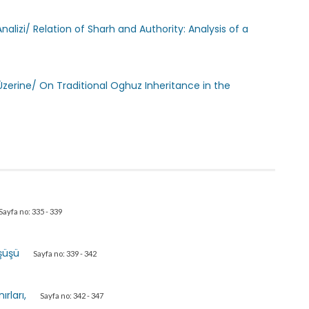
in Analizi/ Relation of Sharh and Authority: Analysis of a
zerine/ On Traditional Oghuz Inheritance in the
Sayfa no: 335 - 339
şüşü
Sayfa no: 339 - 342
ırları,
Sayfa no: 342 - 347