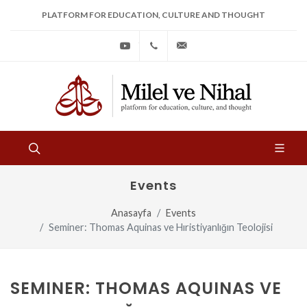
PLATFORM FOR EDUCATION, CULTURE AND THOUGHT
Youtube
+90
bilgi@milelvenihal.org
(212)
533
97
31
Events
Anasayfa
Events
Seminer: Thomas Aquinas ve Hıristiyanlığın Teolojisi
SEMINER: THOMAS AQUINAS VE