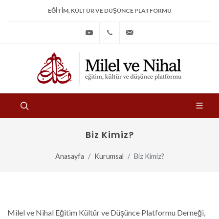
EĞITIM, KÜLTÜR VE DÜŞÜNCE PLATFORMU
Youtube
+90
bilgi@milelvenihal.org
(212)
533
97
31
Biz Kimiz?
Anasayfa
Kurumsal
Biz Kimiz?
Milel ve Nihal Eğitim Kültür ve Düşünce Platformu Derneği,