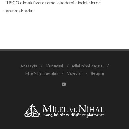
EBSCO olmak üzere temel akademik indekslerde
taranmaktadır.
Anasayfa
/
Kurumsal
/
milel-nihal-dergisi
/
MilelNihal Yayınları
/
Videolar
/
İletişim