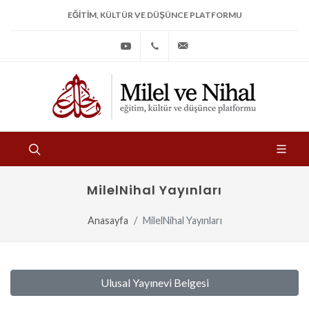
EĞITIM, KÜLTÜR VE DÜŞÜNCE PLATFORMU
Youtube
+90
bilgi@milelvenihal.org
(212)
533
97
31
MilelNihal Yayınları
Anasayfa
MilelNihal Yayınları
Ulusal Yayınevi Belgesi