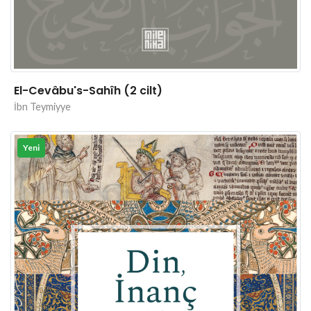
El-Cevâbu's-Sahîh (2 cilt)
İbn Teymiyye
Yeni