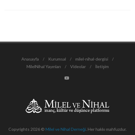
Anasayfa
/
Kurumsal
/
milel-nihal-dergisi
/
MilelNihal Yayınları
/
Videolar
/
İletişim
Copyrights 2026 ©
Milel ve Nihal Derneği
. Her hakkı mahfuzdur.