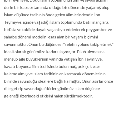
derin bir kaos ortamında olduğu bir dönemde yaşamış olup
İslam düşünce tarihinin önde gelen âlimlerindendir. İbn
Teymiyye, içinde yaşadığı İslam toplumunda bâtıl inançlara,
bid’ata ve taklide dayalı yaşantıyı reddederek peygamber ve
sahabe dönemi modelini esas alan bir yaşam biçimini
savunmuştur. Onun bu düşüncesi “selefin yolunu takip etmek”
ideali olarak günümüze kadar ulaşmıştır. Fıkıh ulemasına
mensup aile büyüklerinin yanında yetişen İbn Teymiyye,
hayatı boyunca ilim tedrisinde bulunmuş, pek çok eser
kaleme almış ve İslam tarihinin en karmaşık dönemlerinin
birinde savunduğu ideallere bağlı kalmıştır. Onun asırlar önce
dile getirip savunduğu fikirler günümüz İslam düşünce
geleneği üzerindeki etkisini halen sürdürmektedir.