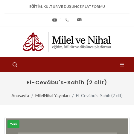
EĞITIM, KÜLTÜR VE DÜŞÜNCE PLATFORMU
Youtube
+90
bilgi@milelvenihal.org
(212)
533
97
31
El-Cevâbu's-Sahîh (2 cilt)
Anasayfa
MilelNihal Yayınları
El-Cevâbu's-Sahîh (2 cilt)
Yeni