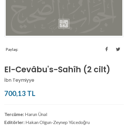
Paylaş:
El-Cevâbu's-Sahîh (2 cilt)
İbn Teymiyye
700,13 TL
Tercüme:
Harun Ünal
Editörler:
Hakan Olgun-Zeynep Yücedoğru