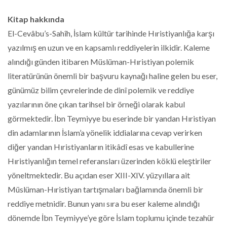
Kitap hakkında
El-Cevâbu’s-Sahîh, İslam kültür tarihinde Hıristiyanlığa karşı
yazılmış en uzun ve en kapsamlı reddiyelerin ilkidir. Kaleme
alındığı günden itibaren Müslüman-Hıristiyan polemik
literatürünün önemli bir başvuru kaynağı haline gelen bu eser,
günümüz bilim çevrelerinde de dinî polemik ve reddiye
yazılarının öne çıkan tarihsel bir örneği olarak kabul
görmektedir. İbn Teymiyye bu eserinde bir yandan Hıristiyan
din adamlarının İslam’a yönelik iddialarına cevap verirken
diğer yandan Hıristiyanların itikâdî esas ve kabullerine
Hıristiyanlığın temel referansları üzerinden köklü eleştiriler
yöneltmektedir. Bu açıdan eser XIII-XIV. yüzyıllara ait
Müslüman-Hıristiyan tartışmaları bağlamında önemli bir
reddiye metnidir. Bunun yanı sıra bu eser kaleme alındığı
dönemde İbn Teymiyye’ye göre İslam toplumu içinde tezahür