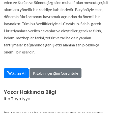
eden ve Kur’an ve Sünnet çizgisine muhalif olan mevcut çeşitli
akımlara yönelik bir reddiye kabilindedir. Bu yönüyle eser,
dönemin fikrî ortamını kavramak açısından da önemli bir
kaynaktır. Tüm bu özellikleriyle el-Cevâbu’s-Sahîh, gerek
Hıristiyanlara verilen cevaplar ve eleştiriler gerekse fıkıh,
kelam, mezhepler tarihi, tefsir ve tarihe dair yapılan
tartışmalar bağlamında geniş etki alanına sahip oldukça
önemli bir eserdir.
Kitabın İçeriğini Görüntüle
Satın Al
Yazar Hakkında Bilgi
İbn Teymiyye
İbn Teymiyye, Doğu İslam toplumunun dinî ve siyasî açıdan