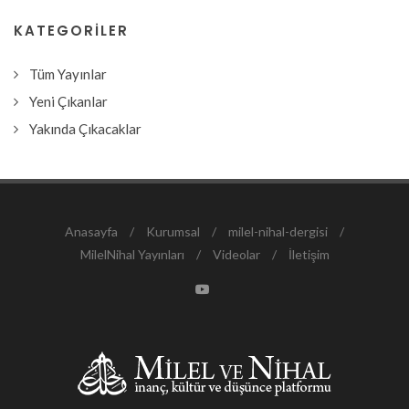
KATEGORILER
Tüm Yayınlar
Yeni Çıkanlar
Yakında Çıkacaklar
Anasayfa
/
Kurumsal
/
milel-nihal-dergisi
/
MilelNihal Yayınları
/
Videolar
/
İletişim