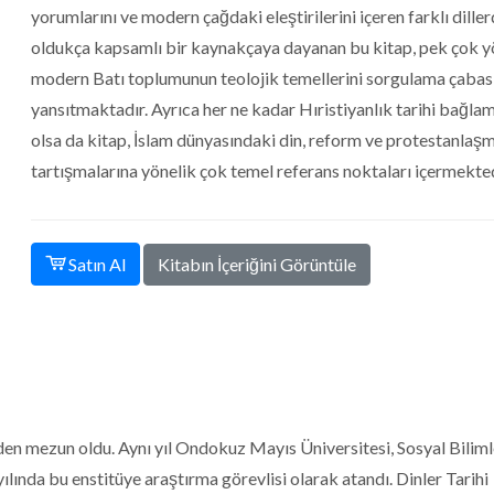
yorumlarını ve modern çağdaki eleştirilerini içeren farklı dille
oldukça kapsamlı bir kaynakçaya dayanan bu kitap, pek çok 
modern Batı toplumunun teolojik temellerini sorgulama çabas
yansıtmaktadır. Ayrıca her ne kadar Hıristiyanlık tarihi bağla
olsa da kitap, İslam dünyasındaki din, reform ve protestanlaş
tartışmalarına yönelik çok temel referans noktaları içermekted
Kitabın İçeriğini Görüntüle
Satın Al
nden mezun oldu. Aynı yıl Ondokuz Mayıs Üniversitesi, Sosyal Biliml
ılında bu enstitüye araştırma görevlisi olarak atandı. Dinler Tarihi