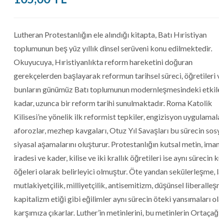
Lutheran Protestanlığın ele alındığı kitapta, Batı Hıristiyan
toplumunun beş yüz yıllık dinsel serüveni konu edilmektedir.
Okuyucuya, Hıristiyanlıkta reform hareketini doğuran
gerekçelerden başlayarak reformun tarihsel süreci, öğretileri 
bunların günümüz Batı toplumunun modernleşmesindeki etkil
kadar, uzunca bir reform tarihi sunulmaktadır. Roma Katolik
Kilisesi’ne yönelik ilk reformist tepkiler, engizisyon uygulamala
aforozlar, mezhep kavgaları, Otuz Yıl Savaşları bu sürecin sos
siyasal aşamalarını oluşturur. Protestanlığın kutsal metin, iman
iradesi ve kader, kilise ve iki krallık öğretileri ise aynı sürecin
öğeleri olarak belirleyici olmuştur. Öte yandan sekülerleşme, l
mutlakiyetçilik, milliyetçilik, antisemitizm, düşünsel liberalle
kapitalizm etiği gibi eğilimler aynı sürecin öteki yansımaları o
karşımıza çıkarlar. Luther’in metinlerini, bu metinlerin Ortaçağ