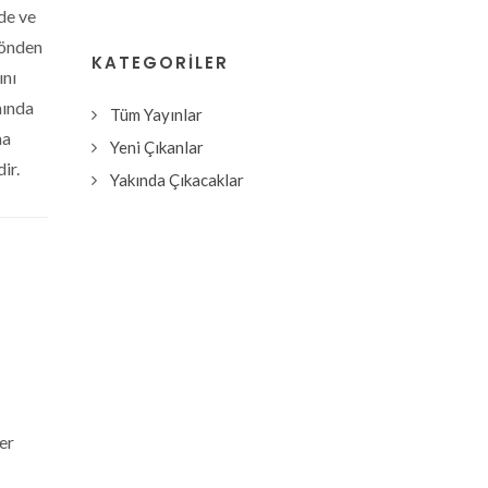
rde ve
yönden
KATEGORILER
ını
mında
Tüm Yayınlar
ma
Yeni Çıkanlar
ir.
Yakında Çıkacaklar
er