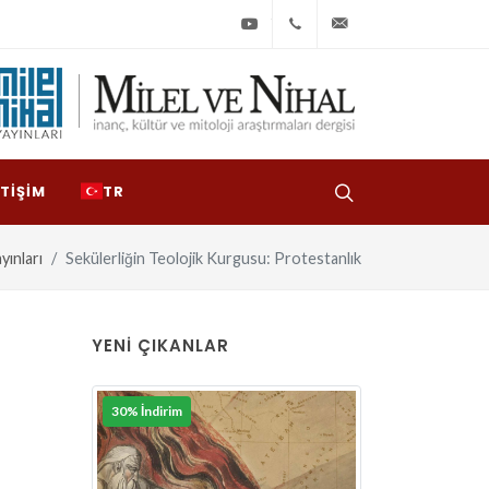
Youtube
+90
bilgi@milelvenihal
(212)
533
97
ETIŞIM
TR
31
yınları
Sekülerliğin Teolojik Kurgusu: Protestanlık
:
YENI ÇIKANLAR
30% İndirim
30% İndirim