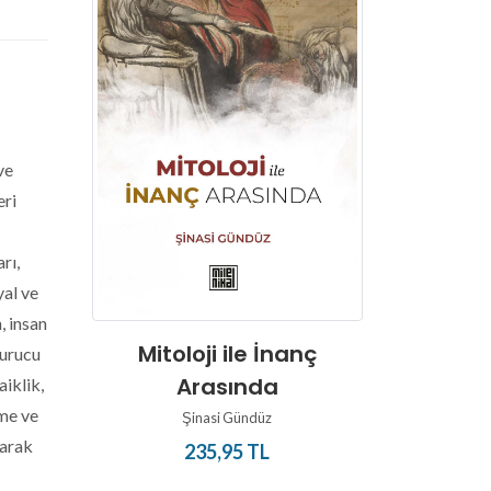
ve
eri
rı,
yal ve
, insan
Işığın 
Mitoloji ile İnanç
 kurucu
Gnosti
Arasında
aiklik,
M
şme ve
Şinasi Gündüz
2
larak
235,95 TL