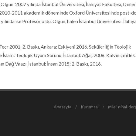
gun, 2007 yılında İstanbul Üniversitesi, İlahiyat Fakültesi, Dinler
ı. 2010-2011 akademik döneminde Oxford Üniversitesi’nde post-d
lında ise Profesör oldu. Olgun, hâlen İstanbul Üniversitesi, İlahiy
ecr 2001; 2. Baskı, Ankara: Eskiyeni 2016. Sekülerliğin Teolojik
 ve İslam: Teolojik Uyum Sorunu, İstanbul: Ağaç 2008. Kalvinizm’de 
nın Dağ Vaazı, İstanbul: İnsan 2015; 2. Baskı, 2016.
Anasayfa
/
Kurumsal
/
milel-nihal-derg