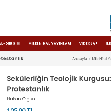
AL-DERGISI
MILELNIHAL YAYINLARI
VIDEOLAR
İL
otestanlık
Anasayfa
MilelNihal Ya
Sekülerliğin Teolojik Kurgusu
Protestanlık
Hakan Olgun
105,00 TL