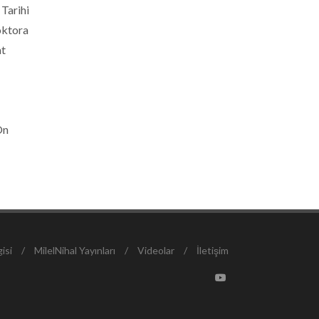
 Tarihi
oktora
at
On
isi
/
MilelNihal Yayınları
/
Videolar
/
İletişim