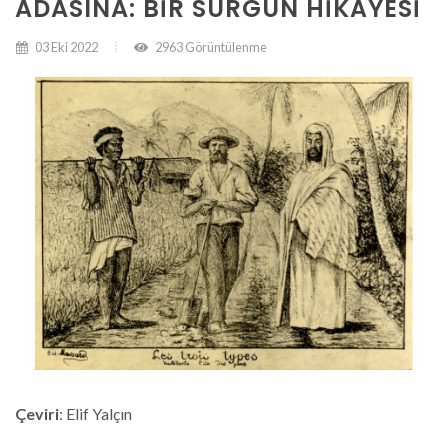
ADASINA: BIR SÜRGÜN HIKÂYESI
03 Eki 2022
2963 Görüntülenme
Çeviri
: Elif Yalçın