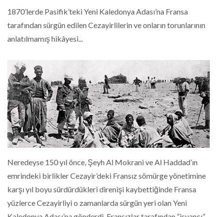
1870’lerde Pasifik’teki Yeni Kaledonya Adası’na Fransa
tarafından sürgün edilen Cezayirlilerin ve onların torunlarının
anlatılmamış hikâyesi...
Neredeyse 150 yıl önce, Şeyh Al Mokrani ve Al Haddad’ın
emrindeki birlikler Cezayir’deki Fransız sömürge yönetimine
karşı yıl boyu sürdürdükleri direnişi kaybettiğinde Fransa
yüzlerce Cezayirliyi o zamanlarda sürgün yeri olan Yeni
Kaledonya Adası’na gönderdi. Fransızlar tarafından “isyancı”