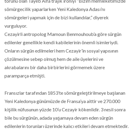
torunu olan Tayeb Aifa trajik ironiyi “Bizim memleketimizde
sömürgecilik yaparlarken Yeni Kaledonya Adası’nı
sömürgeleri yapmak için de bizi kullandılar,” diyerek
vurguluyor.
Cezayirli antropolog Mamoun Benmouhoub’a göre sürgün
edilenler genellikle kendi kabilelerinin önemli isimleriydi.
Onların sürgün edilmeleri hem Cezayir’in sosyal yapısının
çözülmesine sebep olmuş hem de aile üyelerini ve
akrabalarını bir daha birbirlerini görmemek üzere
paramparça etmişti.
Fransızlar tarafından 1853’te sömürgeleştirilmeye başlanan
Yeni Kaledonya günümüzde de Fransa’ya aittir ve 270.000
kişilik nüfusunun yüzde 10’u Cezayir kökenlidir. 3 nesil sonra
bile bu sürgünün, adada yaşamaya devam eden sürgün
edilenlerin torunları üzerinde kalıcı etkileri devam etmektedir.