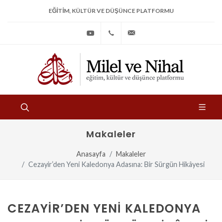
EĞITIM, KÜLTÜR VE DÜŞÜNCE PLATFORMU
Youtube
+90
bilgi@milelvenihal.org
(212)
533
97
31
Makaleler
Anasayfa
Makaleler
Cezayir’den Yeni Kaledonya Adasına: Bir Sürgün Hikâyesi
CEZAYIR’DEN YENI KALEDONYA