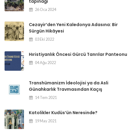
tapınağı
26 Oca 2024
Cezayir’den Yeni Kaledonya Adasına: Bir
Sürgün Hikâyesi
03 Eki 2022
Hıristiyanlık Öncesi Gürcü Tanrılar Panteonu
04 Ağu 2022
Transhümanizm İdeolojisi ya da Asli
Günahkarlık Travmasından Kaçış
14 Tem 2021
Katolikler Kudüs’ün Neresinde?
19 May 2021