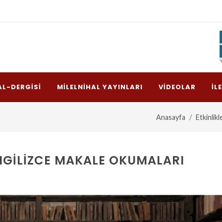
AL-DERGISI
MILELNIHAL YAYINLARI
VIDEOLAR
İL
Anasayfa
Etkinlikl
 İNGILIZCE MAKALE OKUMALARI