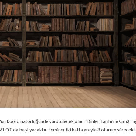
un koordinatörlüğünde yürütülecek olan "Dinler Tarihi'ne Giriş: İn
0' da başlıyacaktır. Seminer iki hafta arayla 8 oturum sürecekti