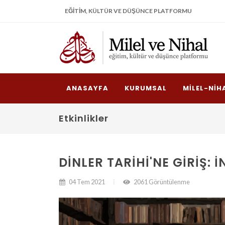
EĞITIM, KÜLTÜR VE DÜŞÜNCE PLATFORMU
ANASAYFA
KURUMSAL
MILEL-NIH
Etkinlikler
DINLER TARIHI'NE GIRIŞ:
04 Tem 2021
2061 Görüntülenme