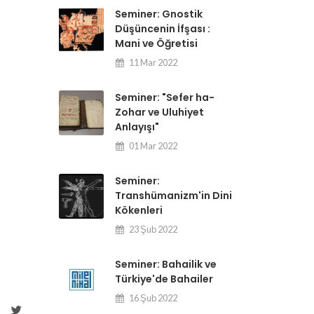
Seminer: Gnostik
Düşüncenin İfşası :
Mani ve Öğretisi
11 Mar 2022
Seminer: "Sefer ha-
Zohar ve Uluhiyet
Anlayışı"
01 Mar 2022
Seminer:
Transhümanizm'in Dini
Kökenleri
23 Şub 2022
Seminer: Bahailik ve
Türkiye'de Bahailer
16 Şub 2022