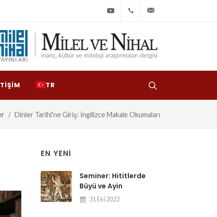
Youtube
+90
bilgi@milelvenihal
(212)
533
97
ETIŞIM
TR
31
er
Dinler Tarihi'ne Giriş: İngilizce Makale Okumaları
EN YENI
Seminer: Hititlerde
Büyü ve Ayin
31 Eki 2022