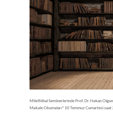
MilelNihal Seminerlerinde Prof. Dr. Hakan Olgun'
Makale Okumaları" 10 Temmuz Cumartesi saat 21.0