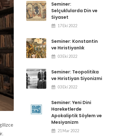
Seminer:
Selçuklularda Din ve
Siyaset
17 Eki 2022
Seminer: Konstantin
ve Hıristiyanlık
03 Eki 2022
Seminer: Teopolitika
ve Hıristiyan Siyonizmi
03 Eki 2022
Seminer: Yeni Dini
Hareketlerde
Apokaliptik Söylem ve
Mesiyanizm
gilizce
21 Mar 2022
r.