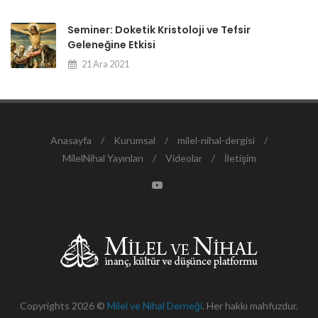
Seminer: Doketik Kristoloji ve Tefsir
Geleneğine Etkisi
21 Ara 2021
Anasayfa
/
Kurumsal
/
milel-nihal-dergisi
/
MilelNihal Yayınları
/
Videolar
/
İletişim
Copyrights 2026 ©
Milel ve Nihal Derneği
. Her hakkı mahfuzdur.