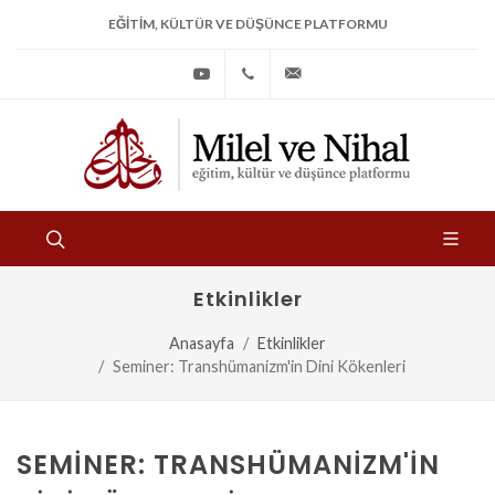
EĞITIM, KÜLTÜR VE DÜŞÜNCE PLATFORMU
Youtube
+90
bilgi@milelvenihal.org
(212)
533
97
31
Etkinlikler
Anasayfa
Etkinlikler
Seminer: Transhümanizm'in Dini Kökenleri
SEMINER: TRANSHÜMANIZM'IN