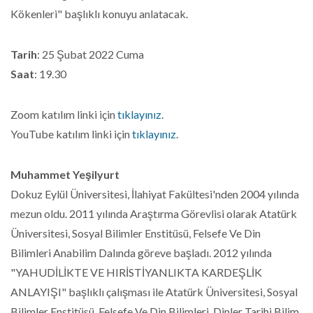
Kökenleri" başlıklı konuyu anlatacak.
Tarih
: 25 Şubat 2022 Cuma
Saat
: 19.30
Zoom katılım linki için
tıklayınız
.
YouTube katılım linki için
tıklayınız
.
Muhammet Yeşilyurt
Dokuz Eylül Üniversitesi, İlahiyat Fakültesi'nden 2004 yılında
mezun oldu. 2011 yılında Araştırma Görevlisi olarak Atatürk
Üniversitesi, Sosyal Bilimler Enstitüsü, Felsefe Ve Din
Bilimleri Anabilim Dalında göreve başladı. 2012 yılında
"YAHUDİLİKTE VE HIRİSTİYANLIKTA KARDEŞLİK
ANLAYIŞI" başlıklı çalışması ile Atatürk Üniversitesi, Sosyal
Bilimler Enstitüsü, Felsefe Ve Din Bilimleri, Dinler Tarihi Bilim