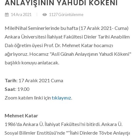
ANLAYIŞININ YAHUDI KÖKENI
14 Ara 2021
1127 Görüntülenme
MilelNihal Seminerlerinde bu hafta (17 Aralık 2021- Cuma)
Ankara Üniversitesi İlahiyat Fakültesi Dinler Tarihi Anabilim
Dalı öğretim üyesi Prof. Dr. Mehmet Katar hocamızı
ağırlıyoruz. Hocamız "Aslî Günah Anlayışının Yahudi Kökeni"
başlıklı konuyu anlatacak.
Tarih
: 17 Aralık 2021 Cuma
Saat
: 19.00
Zoom katılım linki için
tıklayınız
.
Mehmet Katar
1986'da Ankara Ü. İlahiyat Fakültesi'ni bitirdi. Ankara Ü.
Sosyal Bilimler Enstitüsü'nde "“İlahi Dinlerde Tövbe Anlayışı