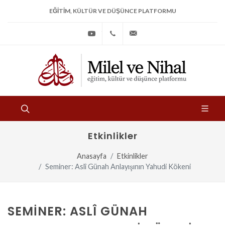
EĞITIM, KÜLTÜR VE DÜŞÜNCE PLATFORMU
Youtube
+90
bilgi@milelvenihal.org
(212)
533
97
31
Etkinlikler
Anasayfa
Etkinlikler
Seminer: Aslî Günah Anlayışının Yahudi Kökeni
SEMINER: ASLÎ GÜNAH