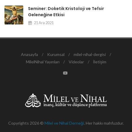
Seminer: Doketik Kristoloji ve Tefsir
Geleneğine Etkisi
21 Ara 2021
Anasayfa
/
Kurumsal
/
milel-nihal-dergisi
/
MilelNihal Yayınları
/
Videolar
/
İletişim
Copyrights 2026 ©
Milel ve Nihal Derneği
. Her hakkı mahfuzdur.