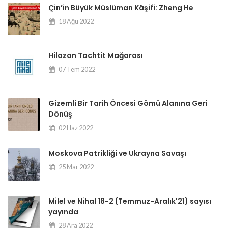
Çin’in Büyük Müslüman Kâşifi: Zheng He
18 Ağu 2022
Hilazon Tachtit Mağarası
07 Tem 2022
Gizemli Bir Tarih Öncesi Gömü Alanına Geri
Dönüş
02 Haz 2022
Moskova Patrikliği ve Ukrayna Savaşı
25 Mar 2022
Milel ve Nihal 18-2 (Temmuz-Aralık'21) sayısı
yayında
28 Ara 2022