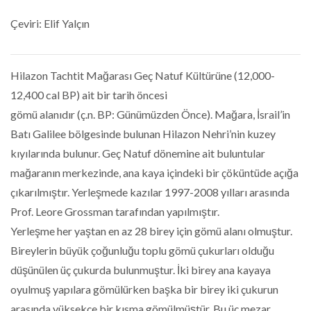
Çeviri: Elif Yalçın
Hilazon Tachtit Mağarası Geç Natuf Kültürüne (12,000-
12,400 cal BP) ait bir tarih öncesi
gömü alanıdır (ç.n. BP: Günümüzden Önce). Mağara, İsrail’in
Batı Galilee bölgesinde bulunan Hilazon Nehri’nin kuzey
kıyılarında bulunur. Geç Natuf dönemine ait buluntular
mağaranın merkezinde, ana kaya içindeki bir çöküntüde açığa
çıkarılmıştır. Yerleşmede kazılar 1997-2008 yılları arasında
Prof. Leore Grossman tarafından yapılmıştır.
Yerleşme her yaştan en az 28 birey için gömü alanı olmuştur.
Bireylerin büyük çoğunluğu toplu gömü çukurları olduğu
düşünülen üç çukurda bulunmuştur. İki birey ana kayaya
oyulmuş yapılara gömülürken başka bir birey iki çukurun
arasında yüksekçe bir kısma gömülmüştür. Bu üç mezar