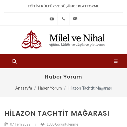
EĞITIM, KÜLTÜR VE DÜŞÜNCE PLATFORMU
Youtube
+90
bilgi@milelvenihal.org
(212)
533
97
31
Haber Yorum
Anasayfa
Haber Yorum
Hilazon Tachtit Mağarası
HILAZON TACHTIT MAĞARASI
07 Tem 2022
1805 Görüntülenme