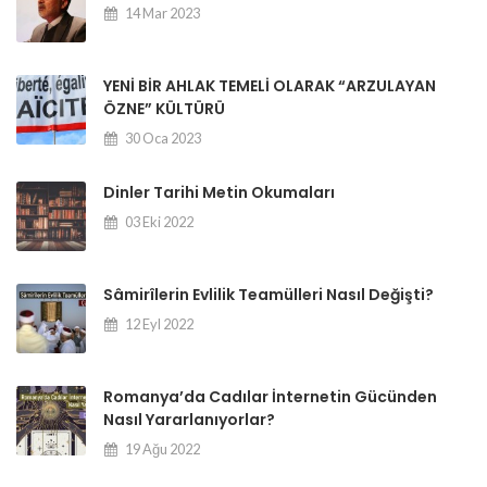
14 Mar 2023
YENİ BİR AHLAK TEMELİ OLARAK “ARZULAYAN
ÖZNE” KÜLTÜRÜ
30 Oca 2023
Dinler Tarihi Metin Okumaları
03 Eki 2022
Sâmirîlerin Evlilik Teamülleri Nasıl Değişti?
12 Eyl 2022
Romanya’da Cadılar İnternetin Gücünden
Nasıl Yararlanıyorlar?
19 Ağu 2022