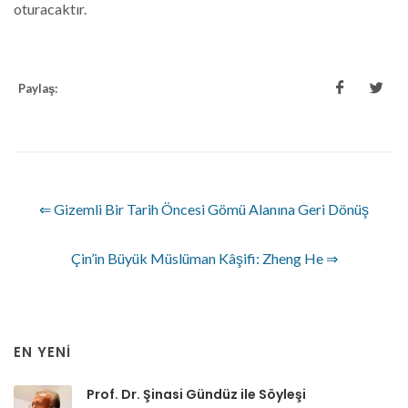
oturacaktır.
Paylaş:
⇐ Gizemli Bir Tarih Öncesi Gömü Alanına Geri Dönüş
Çin’in Büyük Müslüman Kâşifi: Zheng He ⇒
EN YENI
Prof. Dr. Şinasi Gündüz ile Söyleşi