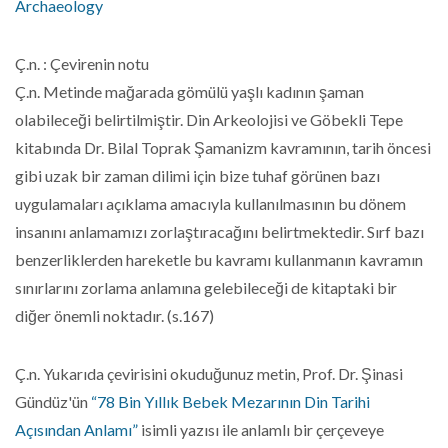
Archaeology
Ç.n. : Çevirenin notu
Ç.n. Metinde mağarada gömülü yaşlı kadının şaman
olabileceği belirtilmiştir. Din Arkeolojisi ve Göbekli Tepe
kitabında Dr. Bilal Toprak Şamanizm kavramının, tarih öncesi
gibi uzak bir zaman dilimi için bize tuhaf görünen bazı
uygulamaları açıklama amacıyla kullanılmasının bu dönem
insanını anlamamızı zorlaştıracağını belirtmektedir. Sırf bazı
benzerliklerden hareketle bu kavramı kullanmanın kavramın
sınırlarını zorlama anlamına gelebileceği de kitaptaki bir
diğer önemli noktadır. (s.167)
Ç.n. Yukarıda çevirisini okuduğunuz metin, Prof. Dr. Şinasi
Gündüz'ün
“78 Bin Yıllık Bebek Mezarının Din Tarihi
Açısından Anlamı”
isimli yazısı ile anlamlı bir çerçeveye