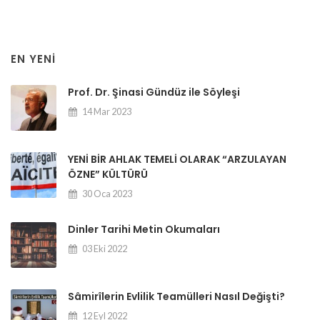
EN YENI
Prof. Dr. Şinasi Gündüz ile Söyleşi
14 Mar 2023
YENİ BİR AHLAK TEMELİ OLARAK “ARZULAYAN
ÖZNE” KÜLTÜRÜ
30 Oca 2023
Dinler Tarihi Metin Okumaları
03 Eki 2022
Sâmirîlerin Evlilik Teamülleri Nasıl Değişti?
12 Eyl 2022