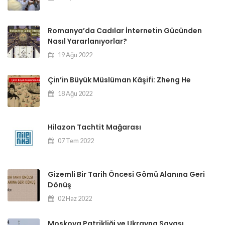
Romanya’da Cadılar İnternetin Gücünden
Nasıl Yararlanıyorlar?
19 Ağu 2022
Çin’in Büyük Müslüman Kâşifi: Zheng He
18 Ağu 2022
Hilazon Tachtit Mağarası
07 Tem 2022
Gizemli Bir Tarih Öncesi Gömü Alanına Geri
Dönüş
02 Haz 2022
Moskova Patrikliği ve Ukrayna Savaşı