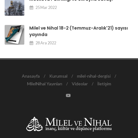
25 Mar 2022
Milel ve Nihal 18-2 (Temmuz-Aralık'21) sayısı
yayında
28 Ara 2022
Anasayfa
/
Kurumsal
/
milel-nihal-dergisi
/
MilelNihal Yayınları
/
Videolar
/
İletişim