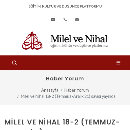
EĞITIM, KÜLTÜR VE DÜŞÜNCE PLATFORMU
Youtube
+90
bilgi@milelvenihal.org
(212)
533
97
31
Haber Yorum
Anasayfa
Haber Yorum
Milel ve Nihal 18-2 (Temmuz-Aralık'21) sayısı yayında
MILEL VE NIHAL 18-2 (TEMMUZ-